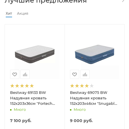
Лучшие предложения
Хит
Акция
Bestway 69133 BW
Bestway 69075 BW
Надувная кровать
Надувная кровать
152х203х36см "Fortech
152х203х46см "Snugable
Air" встр.насос 220В, до
Top" встр.насос 220В, до
Много
Много
300кг
300кг
7 100
руб.
9 000
руб.