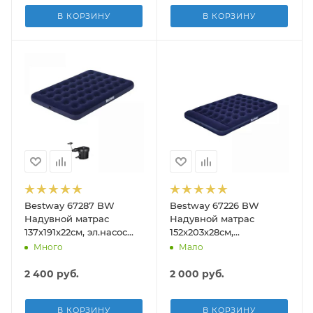
В КОРЗИНУ
В КОРЗИНУ
Bestway 67287 BW
Bestway 67226 BW
Надувной матрас
Надувной матрас
137х191х22см, эл.насос
152х203х28см,
220В, до 150кг
встр.ножной насос, до
Много
Мало
300кг
2 400
руб.
2 000
руб.
В КОРЗИНУ
В КОРЗИНУ