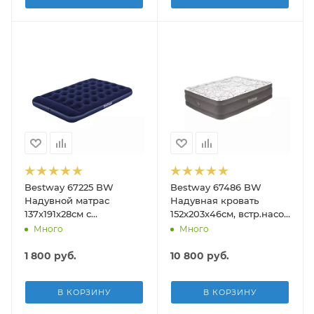
Bestway 67225 BW
Bestway 67486 BW
Надувной матрас
Надувная кровать
137х191х28см с
152х203х46см, встр.насос
подголовником,
220В, до 300кг
Много
Много
встр.ножной насос, до
300кг
1 800
руб.
10 800
руб.
В КОРЗИНУ
В КОРЗИНУ