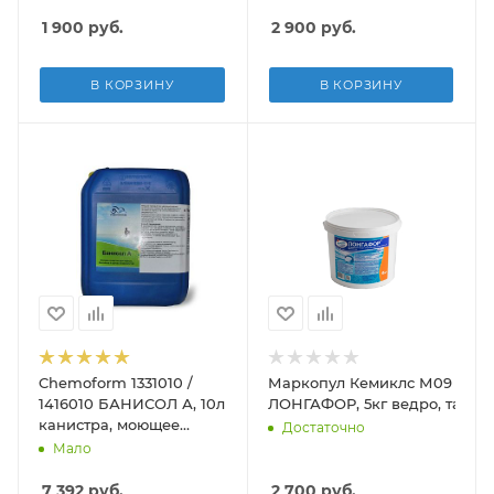
1 900
руб.
2 900
руб.
В КОРЗИНУ
В КОРЗИНУ
Chemoform 1331010 /
Маркопул Кемиклс М09
1416010 БАНИСОЛ А, 10л
ЛОНГАФОР, 5кг ведро, табл.
канистра, моющее
Достаточно
средство для очистки
Мало
масложировых
отложений
7 392
руб.
2 700
руб.