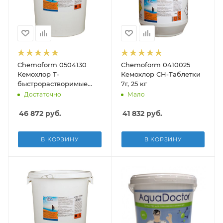
Chemoform 0504130
Chemoform 0410025
Кемохлор Т-
Кемохлор СН-Таблетки
быстрорастворимые
7г, 25 кг
таблетки, 30кг
Достаточно
Мало
46 872
руб.
41 832
руб.
В КОРЗИНУ
В КОРЗИНУ