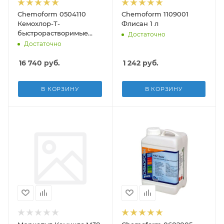
Chemoform 0504110
Chemoform 1109001
Кемохлор-Т-
Флисан 1 л
быстрорастворимые
Достаточно
таблетки, 10 кг
Достаточно
16 740
руб.
1 242
руб.
В КОРЗИНУ
В КОРЗИНУ