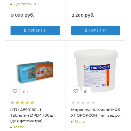
защиты от известковых
Достаточно
отложений и удаление
металлов
9 090
руб.
2 200
руб.
В КОРЗИНУ
В КОРЗИНУ
HTH A590160H1
Маркопул Кемиклс М46
Таблетки DPD4 100шт.
ХЛОРОКСОН, 4кг ведро, гран
(для фотометра)
Мало
Мало