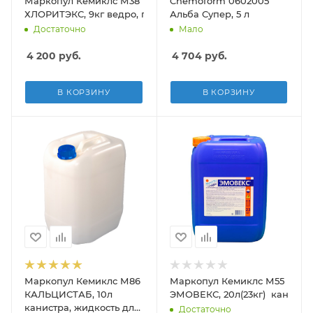
Маркопул Кемиклс М38
Chemoform 0602005
ХЛОРИТЭКС, 9кг ведро, гранулы для текущей и ударной д
Альба Супер, 5 л
Достаточно
Мало
4 200
руб.
4 704
руб.
В КОРЗИНУ
В КОРЗИНУ
Маркопул Кемиклс М86
Маркопул Кемиклс М55
КАЛЬЦИСТАБ, 10л
ЭМОВЕКС, 20л(23кг) канистр
канистра, жидкость для
Достаточно