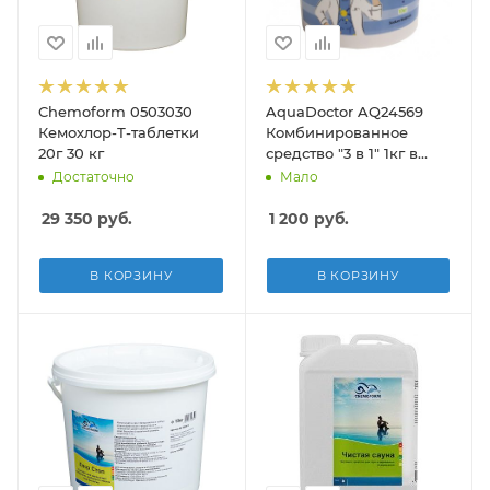
Chemoform 0503030
AquaDoctor AQ24569
Кемохлор-Т-таблетки
Комбинированное
20г 30 кг
средство "3 в 1" 1кг в
табл.20гр, хлор,
Достаточно
Мало
альгицид, флокулянт
(MC-T 1)
29 350
руб.
1 200
руб.
В КОРЗИНУ
В КОРЗИНУ