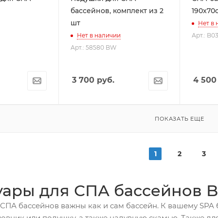
бассейнов, комплект из 2
190x70
шт
Нет в
Нет в наличии
Арт.: B0
Арт.: 58580 BW
3 700
руб.
4 500
ПОКАЗАТЬ ЕЩЕ
1
2
3
уары для СПА бассейнов B
 СПА бассейнов важны как и сам бассейн. К вашему SPA
овник или подушку, а также надувную скамью. Также для