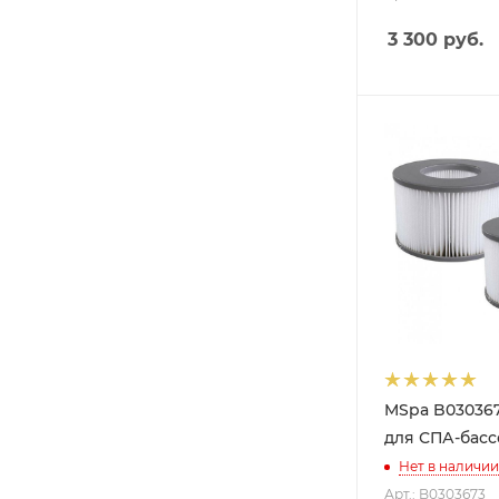
3 300
руб.
MSpa B03036
для СПА-басс
Нет в наличии
Арт.: B0303673