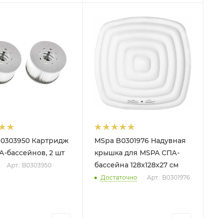
0303950 Картридж
MSpa B0301976 Надувная
А-бассейнов, 2 шт
крышка для MSPA СПА-
бассейна 128х128х27 см
Арт.: B0303950
Достаточно
Арт.: B0301976