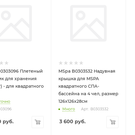
0303096 Плетеный
MSpa B0303532 Надувная
к для хранения
крышка для MSPA
) - для квадратного
квадратного СПА-
бассейна на 4 чел, размер
126х126х28см
точно
303096
Много
Арт.: B0303532
0
руб.
3 600
руб.