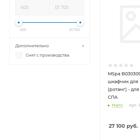
400
33 700
Дополнительно
Снят с производства
MSpa B03030
шкафчик для
(ротанг) - дл
СПА
Мало
Арт.:
27 100
руб.