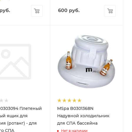
руб.
600
руб.
0303094 Плетеный
MSpa B0301368N
ый ящик для
Надувной холодильник
я (ротанг) - для
для СПА бассейна
го СПА
Нет в наличии