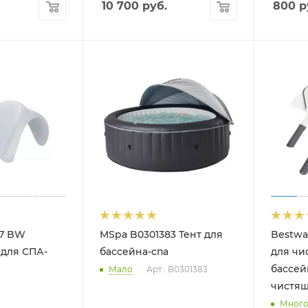
10 700
руб.
800
р
07 BW
MSpa B0301383 Тент для
Bestwa
 для СПА-
бассейна-спа
для чи
бассейн
Мало
Арт.: B0301383
чистящ
Мног