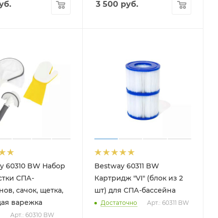
уб.
3 500
руб.
y 60310 BW Набор
Bestway 60311 BW
стки СПА-
Картридж "VI" (блок из 2
ов, сачок, щетка,
шт) для СПА-бассейна
ая варежка
Достаточно
Арт.: 60311 BW
о
Арт.: 60310 BW