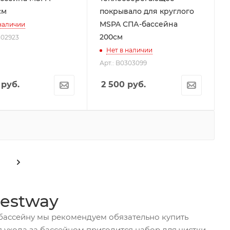
см
покрывало для круглого
MSPA СПА-бассейна
 наличии
200см
302923
Нет в наличии
Арт.: B0303099
руб.
2 500
руб.
estway
 бассейну мы рекомендуем обязательно купить
 ухода за бассейном пригодится набор для чистки