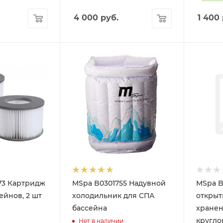
4 000
руб.
1 400
73 Картридж
MSpa B0301755 Надувной
MSpa B
ейнов, 2 шт
холодильник для СПА
открыт
бассейна
хранени
кругло
Нет в наличии