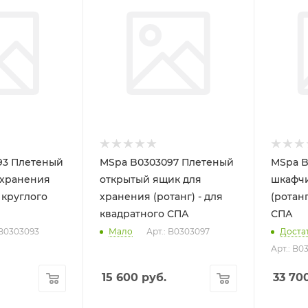
93 Плетеный
MSpa B0303097 Плетеный
MSpa B
 хранения
открытый ящик для
шкафчи
я круглого
хранения (ротанг) - для
(ротанг
квадратного СПА
СПА
 B0303093
Мало
Арт.: B0303097
Доста
Арт.: B0
15 600
руб.
33 70