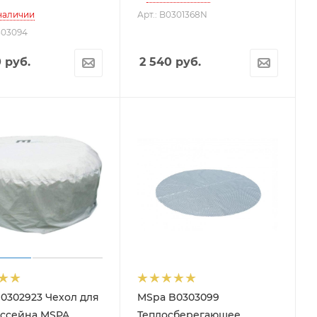
 наличии
Арт.: B0301368N
303094
0
руб.
2 540
руб.
0302923 Чехол для
MSpa B0303099
ссейна MSPA
Теплосберегающее