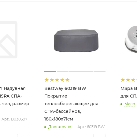
1 Надувная
Bestway 60319 BW
MSpa B
MSPA СПА-
Покрытие
для СП
4 чел, размер
теплосберегающее для
Мало
СПА-бассейнов,
180х180х71см
Арт.: B0303971
Достаточно
Арт.: 60319 BW