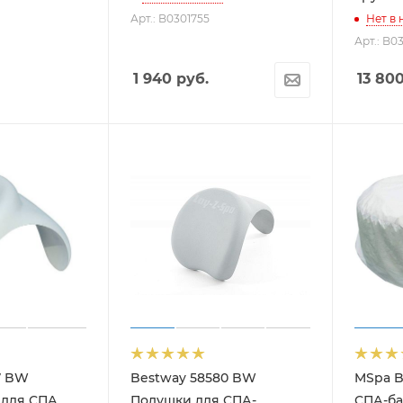
Арт.: B0301755
Нет в
Арт.: B0
1 940
руб.
13 80
7 BW
Bestway 58580 BW
MSpa B
 для СПА
Подушки для СПА-
СПА-ба