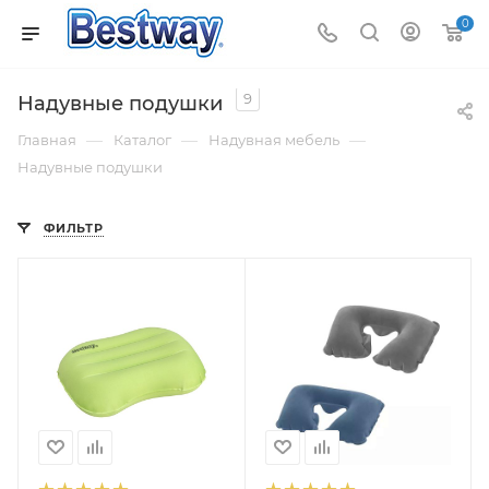
0
9
Надувные подушки
—
—
—
Главная
Каталог
Надувная мебель
Надувные подушки
ФИЛЬТР