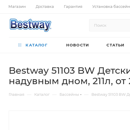
Магазин
Доставка
Гарантия
Установка бассей
КАТАЛОГ
НОВОСТИ
СТАТЬИ
Bestway 51103 BW Детски
надувным дном, 211л, от 
—
—
—
Главная
Каталог
Бассейны
Bestway 51103 BW Де