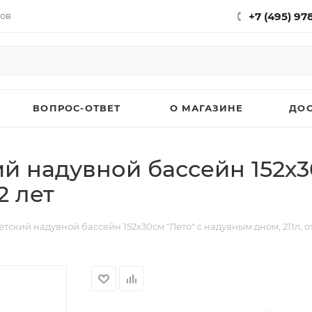
нов
+7 (495) 97
ВОПРОС-ОТВЕТ
О МАГАЗИНЕ
ДО
й надувной бассейн 152х3
2 лет
тский надувной бассейн 152х30см "Лето" с надувным дном, 211л, от