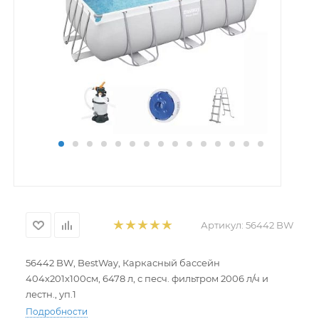
Артикул:
56442 BW
56442 BW, BestWay, Каркасный бассейн
404х201х100см, 6478 л, с песч. фильтром 2006 л/ч и
лестн., уп.1
Подробности