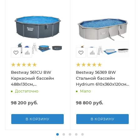
Bestway 561CU BW
Bestway 56369 BW
Каркасный бассейн
Стальной бассейн
488х130см,
Hydrium 610х360х120см,
композитный, 21490л,
19929л, песч.фил.-нас
Достаточно
Мало
песч.фил.-нас. 5678л\ч,
5678л/ч, лестн, тент,
лестн, тент, подст, дисп.
подст.
98 200
руб.
98 800
руб.
В КОРЗИНУ
В КОРЗИНУ