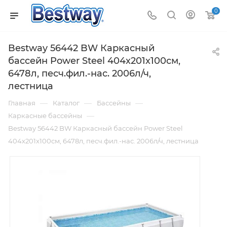
0
Bestway 56442 BW Каркасный
бассейн Power Steel 404х201х100см,
6478л, песч.фил.-нас. 2006л/ч,
лестница
—
—
—
Главная
Каталог
Бассейны
—
Каркасные бассейны
Bestway 56442 BW Каркасный бассейн Power Steel
404х201х100см, 6478л, песч.фил.-нас. 2006л/ч, лестница