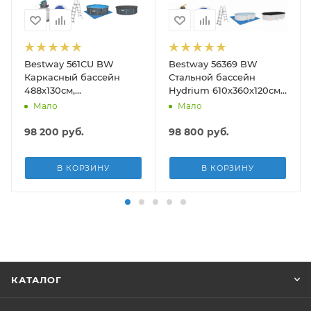
Bestway 561CU BW
Bestway 56369 BW
на (вакуумный очиститель, щетка для дна, шланг 6м, ручка 190с
Каркасный бассейн
Стальной бассейн
488х130см,
Hydrium 610х360х120см,
композитный, 21490л,
19929л, песч.фил.-нас
Мало
Мало
песч.фил.-нас. 5678л\ч,
5678л/ч, лестн, тент,
лестн, тент, подст, дисп.
подст.
98 200
руб.
98 800
руб.
В КОРЗИНУ
В КОРЗИНУ
КАТАЛОГ