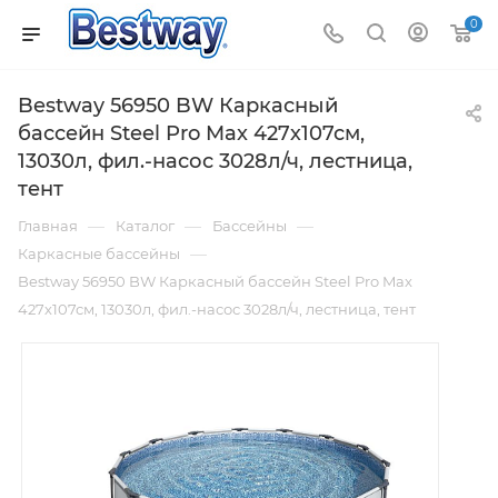
0
Bestway 56950 BW Каркасный
бассейн Steel Pro Max 427х107см,
13030л, фил.-насос 3028л/ч, лестница,
тент
—
—
—
Главная
Каталог
Бассейны
—
Каркасные бассейны
Bestway 56950 BW Каркасный бассейн Steel Pro Max
427х107см, 13030л, фил.-насос 3028л/ч, лестница, тент