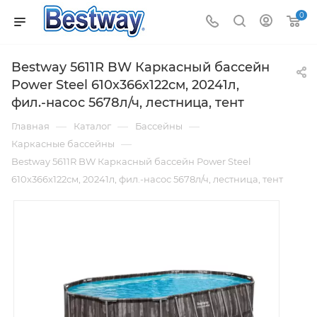
0
Bestway 5611R BW Каркасный бассейн
Power Steel 610х366х122см, 20241л,
фил.-насос 5678л/ч, лестница, тент
—
—
—
Главная
Каталог
Бассейны
—
Каркасные бассейны
Bestway 5611R BW Каркасный бассейн Power Steel
610х366х122см, 20241л, фил.-насос 5678л/ч, лестница, тент