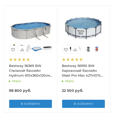
Bestway 56369 BW
Bestway 56950 BW
Стальной бассейн
Каркасный бассейн
Hydrium 610х360х120см,
Steel Pro Max 427х107см,
19929л, песч.фил.-нас
13030л, фил.-насос
Мало
Мало
5678л/ч, лестн, тент,
3028л/ч, лестница, тент
подст.
98 800
руб.
22 500
руб.
В КОРЗИНУ
В КОРЗИНУ