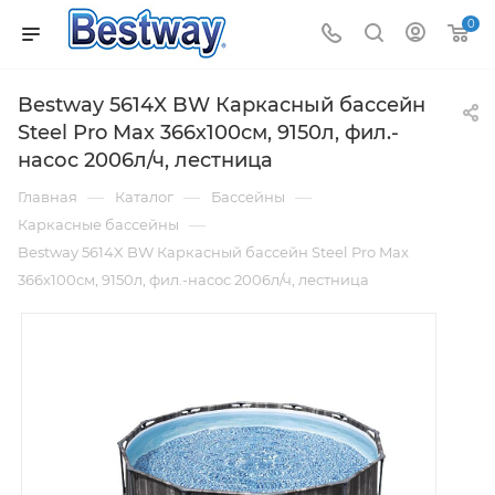
0
Bestway 5614X BW Каркасный бассейн
Steel Pro Max 366х100см, 9150л, фил.-
насос 2006л/ч, лестница
—
—
—
Главная
Каталог
Бассейны
—
Каркасные бассейны
Bestway 5614X BW Каркасный бассейн Steel Pro Max
366х100см, 9150л, фил.-насос 2006л/ч, лестница