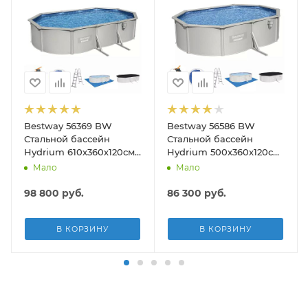
Bestway 56369 BW
Bestway 56586 BW
Стальной бассейн
Стальной бассейн
Hydrium 610х360х120см,
Hydrium 500х360х120см,
19929л, песч.фил.-нас
16296л, песч.фил.-нас
Мало
Мало
5678л/ч, лестн, тент,
3028л/ч, лестн, тент,
подст.
подст, попл.-доз
98 800
руб.
86 300
руб.
В КОРЗИНУ
В КОРЗИНУ