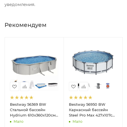
уведомления.
Рекомендуем
Bestway 56369 BW
Bestway 56950 BW
Стальной бассейн
Каркасный бассейн
Hydrium 610х360х120см,
Steel Pro Max 427х107см,
19929л, песч.фил.-нас
13030л, фил.-насос
Мало
Мало
5678л/ч, лестн, тент,
3028л/ч, лестница, тент