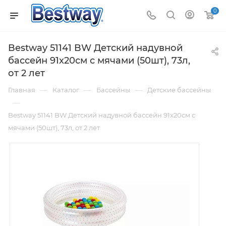
0
Bestway 51141 BW Детский надувной
бассейн 91x20см с мячами (50шт), 73л,
от 2 лет
—
—
—
Главная
Каталог
Бассейны
Детские бассейны
—
Bestway 51141 BW Детский надувной бассейн 91x20см с
мячами (50шт), 73л, от 2 лет