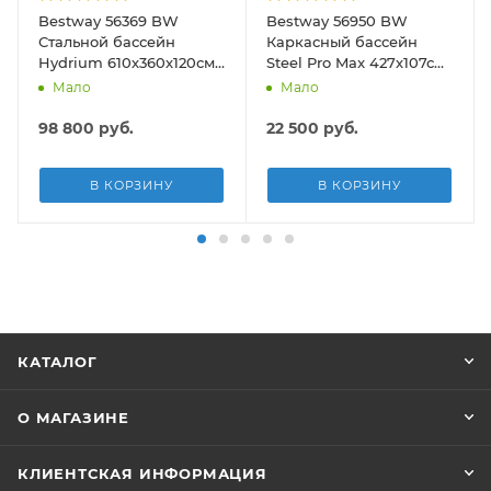
Bestway 56369 BW
Bestway 56950 BW
Стальной бассейн
Каркасный бассейн
Hydrium 610х360х120см,
Steel Pro Max 427х107см,
19929л, песч.фил.-нас
13030л, фил.-насос
Мало
Мало
5678л/ч, лестн, тент,
3028л/ч, лестница, тент
подст.
98 800
руб.
22 500
руб.
В КОРЗИНУ
В КОРЗИНУ
КАТАЛОГ
О МАГАЗИНЕ
КЛИЕНТСКАЯ ИНФОРМАЦИЯ