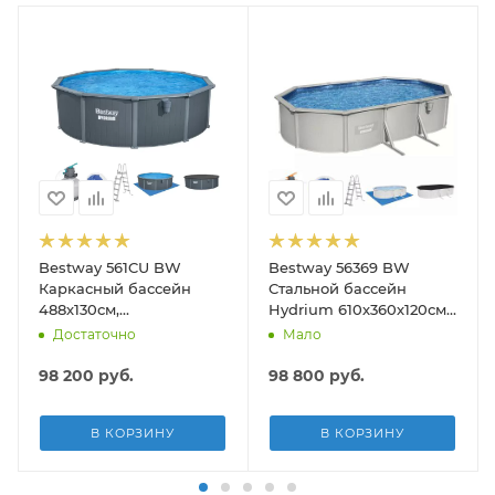
Bestway 561CU BW
Bestway 56369 BW
Каркасный бассейн
Стальной бассейн
488х130см,
Hydrium 610х360х120см,
композитный, 21490л,
19929л, песч.фил.-нас
Достаточно
Мало
песч.фил.-нас. 5678л\ч,
5678л/ч, лестн, тент,
лестн, тент, подст, дисп.
подст.
98 200
руб.
98 800
руб.
В КОРЗИНУ
В КОРЗИНУ