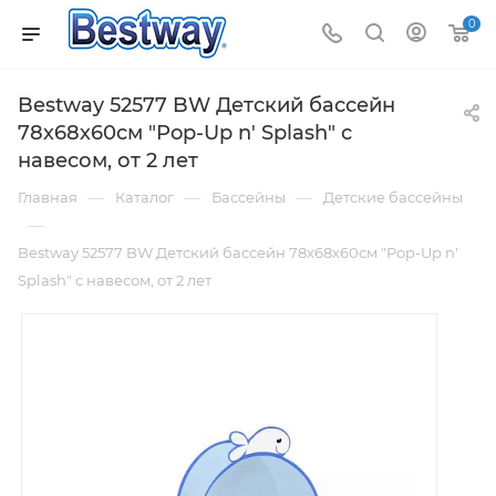
0
Bestway 52577 BW Детский бассейн
78х68х60см "Pop-Up n' Splash" с
навесом, от 2 лет
—
—
—
Главная
Каталог
Бассейны
Детские бассейны
—
Bestway 52577 BW Детский бассейн 78х68х60см "Pop-Up n'
Splash" с навесом, от 2 лет