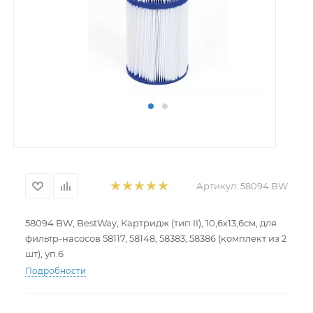
Артикул:
58094 BW
58094 BW, BestWay, Картридж (тип II), 10,6х13,6см, для
фильтр-насосов 58117, 58148, 58383, 58386 (комплект из 2
шт), уп.6
Подробности