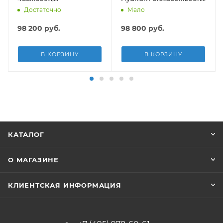
композитный, 21490л,
19929л, песч.фил.-нас
Достаточно
Мало
песч.фил.-нас. 5678л\ч,
5678л/ч, лестн, тент,
лестн, тент, подст, дисп.
подст.
98 200
руб.
98 800
руб.
В КОРЗИНУ
В КОРЗИНУ
КАТАЛОГ
О МАГАЗИНЕ
КЛИЕНТСКАЯ ИНФОРМАЦИЯ