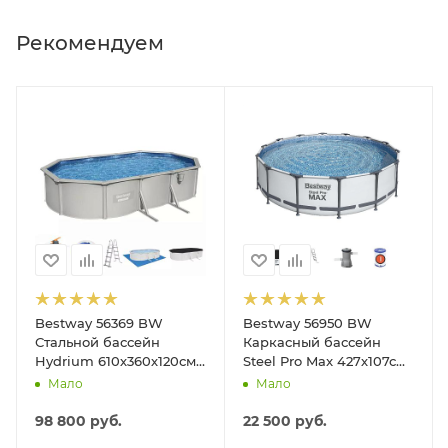
Рекомендуем
Bestway 56369 BW
Bestway 56950 BW
Стальной бассейн
Каркасный бассейн
Hydrium 610х360х120см,
Steel Pro Max 427х107см,
19929л, песч.фил.-нас
13030л, фил.-насос
Мало
Мало
5678л/ч, лестн, тент,
3028л/ч, лестница, тент
подст.
98 800
руб.
22 500
руб.