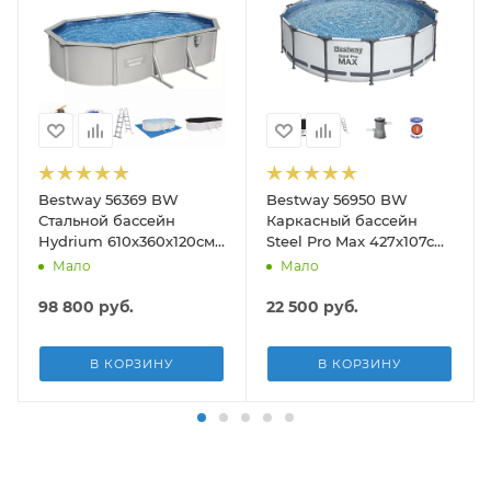
Bestway 56369 BW
Bestway 56950 BW
Стальной бассейн
Каркасный бассейн
Hydrium 610х360х120см,
Steel Pro Max 427х107см,
19929л, песч.фил.-нас
13030л, фил.-насос
Мало
Мало
5678л/ч, лестн, тент,
3028л/ч, лестница, тент
подст.
98 800
руб.
22 500
руб.
В КОРЗИНУ
В КОРЗИНУ