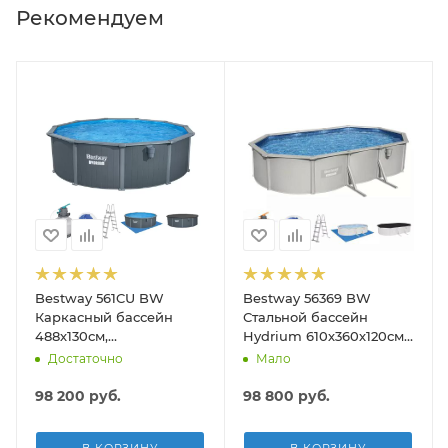
Рекомендуем
Bestway 561CU BW
Bestway 56369 BW
Каркасный бассейн
Стальной бассейн
488х130см,
Hydrium 610х360х120см,
композитный, 21490л,
19929л, песч.фил.-нас
Достаточно
Мало
песч.фил.-нас. 5678л\ч,
5678л/ч, лестн, тент,
лестн, тент, подст, дисп.
подст.
98 200
руб.
98 800
руб.
В КОРЗИНУ
В КОРЗИНУ