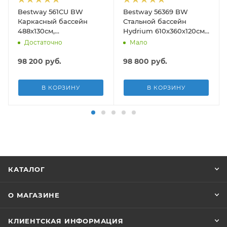
Bestway 561CU BW
Bestway 56369 BW
Каркасный бассейн
Стальной бассейн
488х130см,
Hydrium 610х360х120см,
композитный, 21490л,
19929л, песч.фил.-нас
Достаточно
Мало
песч.фил.-нас. 5678л\ч,
5678л/ч, лестн, тент,
лестн, тент, подст, дисп.
подст.
98 200
руб.
98 800
руб.
В КОРЗИНУ
В КОРЗИНУ
КАТАЛОГ
О МАГАЗИНЕ
КЛИЕНТСКАЯ ИНФОРМАЦИЯ