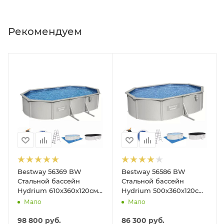
Рекомендуем
Bestway 56369 BW
Bestway 56586 BW
Стальной бассейн
Стальной бассейн
Hydrium 610х360х120см,
Hydrium 500х360х120см,
19929л, песч.фил.-нас
16296л, песч.фил.-нас
Мало
Мало
5678л/ч, лестн, тент,
3028л/ч, лестн, тент,
подст.
подст, попл.-доз
98 800
руб.
86 300
руб.