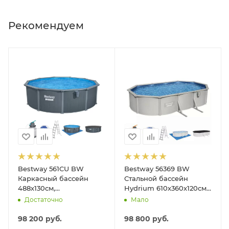
Рекомендуем
Bestway 561CU BW
Bestway 56369 BW
Каркасный бассейн
Стальной бассейн
488х130см,
Hydrium 610х360х120см,
композитный, 21490л,
19929л, песч.фил.-нас
Достаточно
Мало
песч.фил.-нас. 5678л\ч,
5678л/ч, лестн, тент,
лестн, тент, подст, дисп.
подст.
98 200
руб.
98 800
руб.