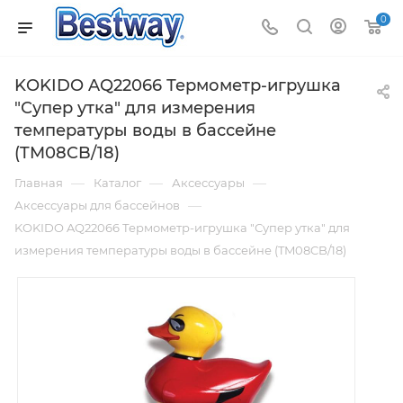
0
KOKIDO AQ22066 Термометр-игрушка
"Супер утка" для измерения
температуры воды в бассейне
(TM08CB/18)
—
—
—
Главная
Каталог
Аксессуары
—
Аксессуары для бассейнов
KOKIDO AQ22066 Термометр-игрушка "Супер утка" для
измерения температуры воды в бассейне (TM08CB/18)