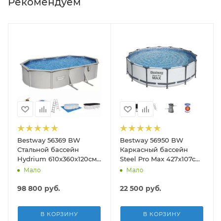
Рекомендуем
Bestway 56369 BW
Bestway 56950 BW
Стальной бассейн
Каркасный бассейн
Hydrium 610х360х120см,
Steel Pro Max 427х107см,
19929л, песч.фил.-нас
13030л, фил.-насос
Мало
Мало
5678л/ч, лестн, тент,
3028л/ч, лестница, тент
подст.
98 800
руб.
22 500
руб.
В КОРЗИНУ
В КОРЗИНУ