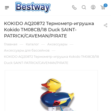
0
KOKIDO AQ20872 Термометр-игрушка
Kokido TM08CB/18 Duck SAINT-
PATRICK/CAVEMAN/PIRATE
—
—
—
Главная
Каталог
Аксессуары
—
Аксессуары для бассейнов
KOKIDO AQ20872 Термометр-игрушка Kokido TM08CB/18
Duck SAINT-PATRICK/CAVEMAN/PIRATE