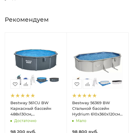
Рекомендуем
Bestway 561CU BW
Bestway 56369 BW
Каркасный бассейн
Стальной бассейн
488х130см,
Hydrium 610х360х120см,
композитный, 21490л,
19929л, песч.фил.-нас
Достаточно
Мало
песч.фил.-нас. 5678л\ч,
5678л/ч, лестн, тент,
лестн, тент, подст, дисп.
подст.
98 200
руб.
98 800
руб.