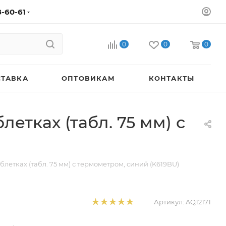
8-60-61
0
0
0
СТАВКА
ОПТОВИКАМ
КОНТАКТЫ
етках (табл. 75 мм) с
летках (табл. 75 мм) с термометром, синий (K619BU)
Артикул:
AQ12171