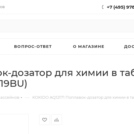
нов
+7 (495) 97
ВОПРОС-ОТВЕТ
О МАГАЗИНЕ
ДО
-дозатор для химии в табл
19BU)
—
бассейнов
KOKIDO AQ12171 Поплавок-дозатор для химии в таб