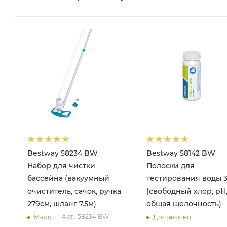
Bestway 58234 BW
Bestway 58142 BW
Набор для чистки
Полоски для
бассейна (вакуумный
тестирования воды 3
очиститель, сачок, ручка
(свободный хлор, рН
279см, шланг 7.5м)
общая щёлочность)
Арт.: 58234 BW
Мало
Достаточно