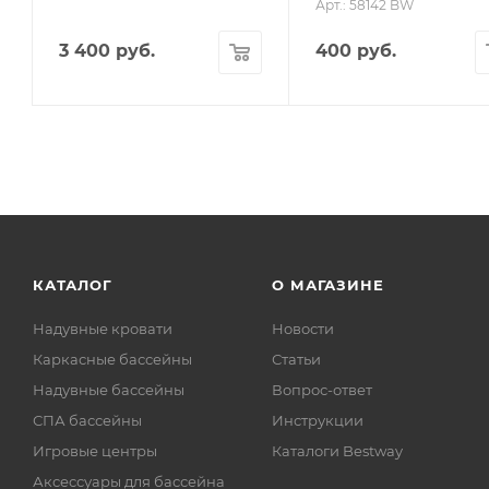
Арт.: 58142 BW
3 400
руб.
400
руб.
КАТАЛОГ
О МАГАЗИНЕ
Надувные кровати
Новости
Каркасные бассейны
Статьи
Надувные бассейны
Вопрос-ответ
СПА бассейны
Инструкции
Игровые центры
Каталоги Bestway
Аксессуары для бассейна