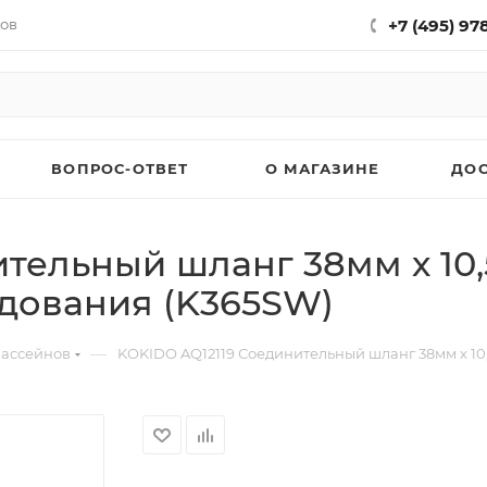
нов
+7 (495) 97
ВОПРОС-ОТВЕТ
О МАГАЗИНЕ
ДО
тельный шланг 38мм х 10,
дования (K365SW)
—
бассейнов
KOKIDO AQ12119 Соединительный шланг 38мм х 10