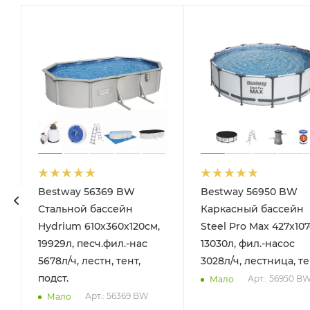
Bestway 56369 BW
Bestway 56950 BW
Стальной бассейн
Каркасный бассейн
Hydrium 610х360х120см,
Steel Pro Max 427х107
19929л, песч.фил.-нас
13030л, фил.-насос
5678л/ч, лестн, тент,
3028л/ч, лестница, т
подст.
Арт.: 56950 B
Мало
Арт.: 56369 BW
Мало