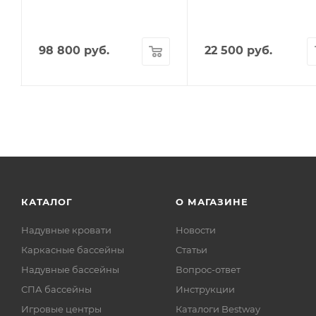
98 800
руб.
22 500
руб.
КАТАЛОГ
О МАГАЗИНЕ
Надувные кровати
Новости
Каркасные бассейны
Статьи
Надувные бассейны
Вопрос-ответ
СПА бассейны
Инструкции
Игровые центры
Каталоги Bestway