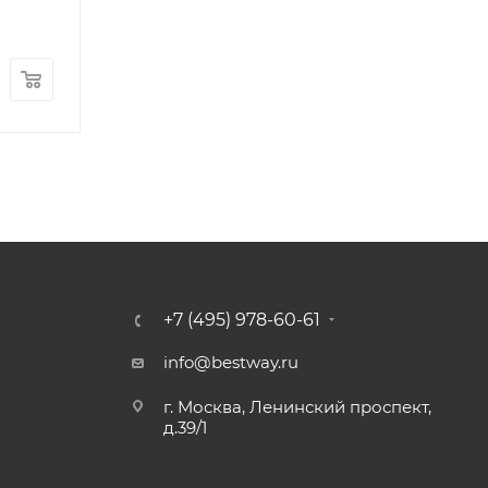
600
руб.
41 700
руб.
+7 (495) 978-60-61
info@bestway.ru
г. Москва, Ленинский проспект,
д.39/1