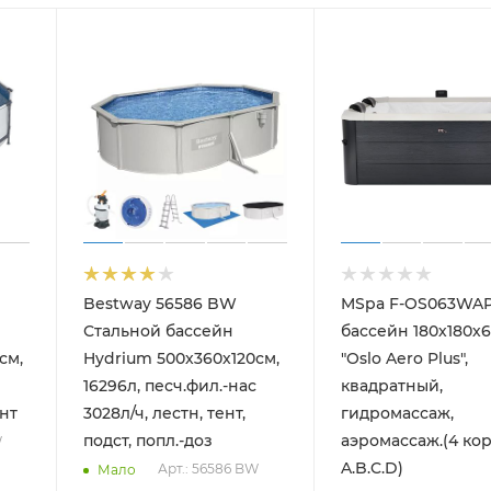
Bestway 56586 BW
MSpa F-OS063WAP
Стальной бассейн
бассейн 180х180х
см,
Hydrium 500х360х120см,
"Oslo Aero Plus",
16296л, песч.фил.-нас
квадратный,
ент
3028л/ч, лестн, тент,
гидромассаж,
подст, попл.-доз
аэромассаж.(4 ко
W
A.B.C.D)
Арт.: 56586 BW
Мало