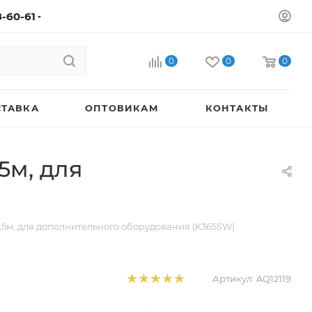
8-60-61
0
0
0
СТАВКА
ОПТОВИКАМ
КОНТАКТЫ
5м, для
,5м, для дополнительного оборудования (K365SW)
Артикул:
AQ12119