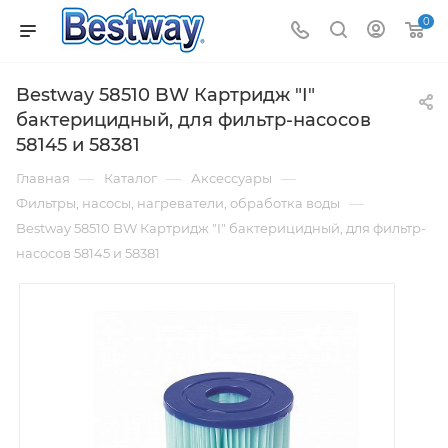
0
Bestway 58510 BW Картридж "I"
бактерицидный, для фильтр-насосов
58145 и 58381
—
—
—
Главная
Каталог
Аксессуары
—
Фильтры, насосы, нагреватели, обработка воды
Bestway 58510 BW Картридж "I" бактерицидный, для фильтр-
насосов 58145 и 58381