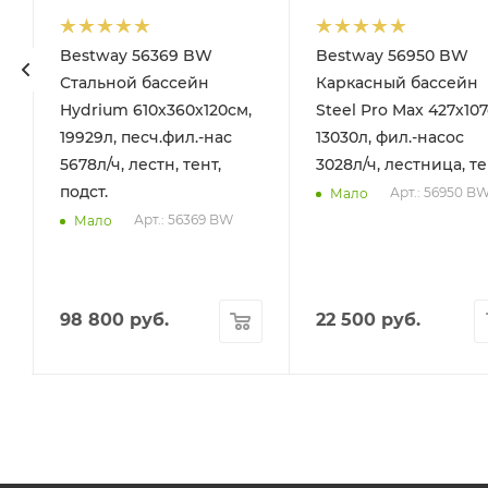
Bestway 56369 BW
Bestway 56950 BW
Стальной бассейн
Каркасный бассейн
Hydrium 610х360х120см,
Steel Pro Max 427х107
19929л, песч.фил.-нас
13030л, фил.-насос
5678л/ч, лестн, тент,
3028л/ч, лестница, т
подст.
Арт.: 56950 B
Мало
Арт.: 56369 BW
Мало
98 800
руб.
22 500
руб.