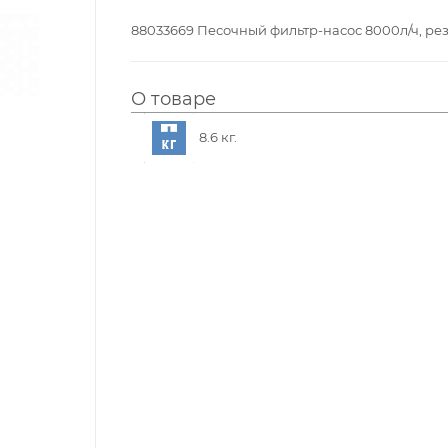
88033669 Песочный фильтр-насос 8000л/ч, рез
О товаре
8.6 кг.