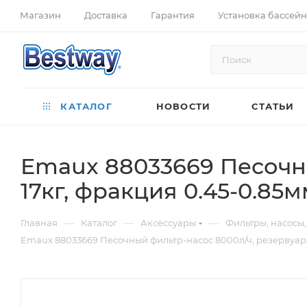
Магазин
Доставка
Гарантия
Установка бассей
КАТАЛОГ
НОВОСТИ
СТАТЬИ
Emaux 88033669 Песочны
17кг, фракция 0.45-0.85
—
—
—
Главная
Каталог
Аксессуары
Фильтры, насосы,
Emaux 88033669 Песочный фильтр-насос 8000л/ч, резервуар д