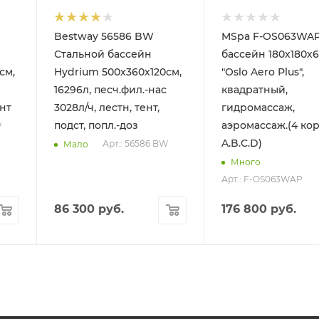
Bestway 56586 BW
MSpa F-OS063WAP
Стальной бассейн
бассейн 180х180х
см,
Hydrium 500х360х120см,
"Oslo Aero Plus",
16296л, песч.фил.-нас
квадратный,
ент
3028л/ч, лестн, тент,
гидромассаж,
подст, попл.-доз
аэромассаж.(4 ко
W
A.B.C.D)
Арт.: 56586 BW
Мало
Много
Арт.: F-OS063WAP
86 300
руб.
176 800
руб.