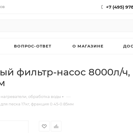
нов
+7 (495) 97
ВОПРОС-ОТВЕТ
О МАГАЗИНЕ
ДО
й фильтр-насос 8000л/ч, 
мм
—
 нагреватели, обработка воды
ля песка 17кг, фракция 0.45-0.85мм