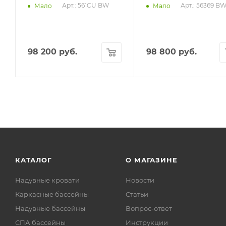
Арт.: 561CU BW
Арт.: 56369 B
Мало
Мало
98 200
руб.
98 800
руб.
КАТАЛОГ
О МАГАЗИНЕ
Надувные кровати
Новости
Каркасные бассейны
Статьи
Надувные бассейны
Вопрос-ответ
СПА бассейны
Инструкции