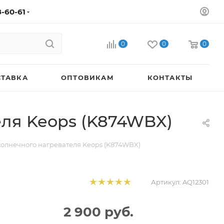
8-60-61
0
0
0
СТАВКА
ОПТОВИКАМ
КОНТАКТЫ
еля Keops (K874WBX)
солнечного нагревателя Keops (K874WBX)
Артикул:
AQ12301
2 900
руб.