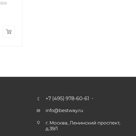
A.B.C.D)
6 BW
Много
Арт.: F-OS063WAP
176 800
руб.
600
руб.
+7 (495) 978-60-61
info@bestway.ru
г. Москва, Ленинский проспект,
д.39/1