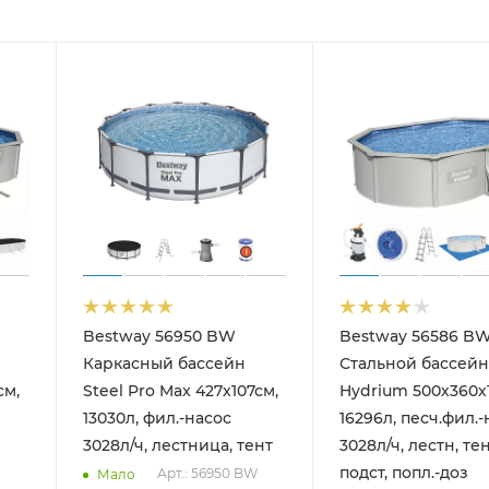
Bestway 56950 BW
Bestway 56586 B
Каркасный бассейн
Стальной бассейн
см,
Steel Pro Max 427х107см,
Hydrium 500х360х
13030л, фил.-насос
16296л, песч.фил.-
3028л/ч, лестница, тент
3028л/ч, лестн, тен
подст, попл.-доз
Арт.: 56950 BW
Мало