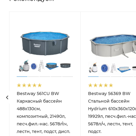
Bestway 561CU BW
Bestway 56369 BW
90см)
Каркасный бассейн
Стальной бассейн
488х130см,
Hydrium 610х360х120
композитный, 21490л,
19929л, песч.фил.-нас
песч.фил.-нас. 5678л\ч,
5678л/ч, лестн, тент,
лестн, тент, подст, дисп.
подст.