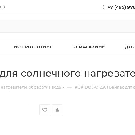
нов
+7 (495) 97
ВОПРОС-ОТВЕТ
О МАГАЗИНЕ
ДО
для солнечного нагреват
—
 нагреватели, обработка воды
KOKIDO AQ12301 Байпас для 