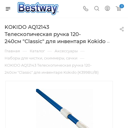
0
KOKIDO AQ12143
Телескопическая ручка 120-
240см "Classic" для инвентаря Kokido (K399BU/B)
—
—
—
Главная
Каталог
Аксессуары
—
Наборы для чистки, скиммеры, сачки
KOKIDO AQ12143 Телескопическая ручка 120-
240см "Classic" для инвентаря Kokido (K399BU/B)