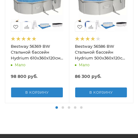
Bestway 56369 BW
Bestway 56586 BW
190см)
Стальной бассейн
Стальной бассейн
Hydrium 610х360х120см,
Hydrium 500х360х120см,
19929л, песч.фил.-нас
16296л, песч.фил.-нас
Мало
Мало
5678л/ч, лестн, тент,
3028л/ч, лестн, тент,
подст.
подст, попл.-доз
98 800
руб.
86 300
руб.
В КОРЗИНУ
В КОРЗИНУ