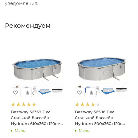
уведомления.
Рекомендуем
Bestway 56369 BW
Bestway 56586 BW
190см)
Стальной бассейн
Стальной бассейн
Hydrium 610х360х120см,
Hydrium 500х360х120см,
19929л, песч.фил.-нас
16296л, песч.фил.-нас
Мало
Мало
5678л/ч, лестн, тент,
3028л/ч, лестн, тент,