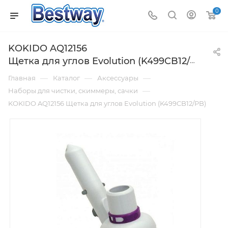
0
KOKIDO AQ12156
Щетка для углов Evolution (K499CB12/PB)
—
—
—
Главная
Каталог
Аксессуары
—
Наборы для чистки, скиммеры, сачки
KOKIDO AQ12156 Щетка для углов Evolution (K499CB12/PB)