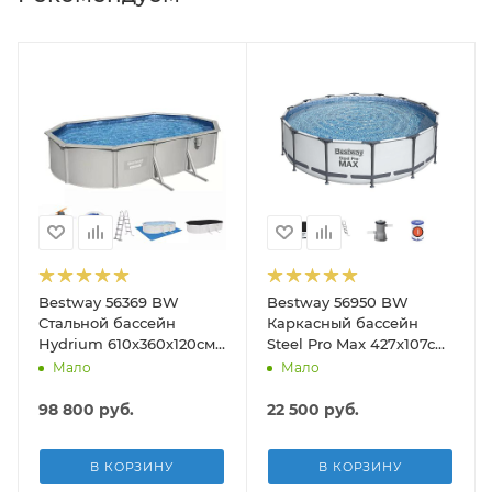
Bestway 56369 BW
Bestway 56950 BW
Стальной бассейн
Каркасный бассейн
Hydrium 610х360х120см,
Steel Pro Max 427х107см,
19929л, песч.фил.-нас
13030л, фил.-насос
Мало
Мало
5678л/ч, лестн, тент,
3028л/ч, лестница, тент
подст.
98 800
руб.
22 500
руб.
В КОРЗИНУ
В КОРЗИНУ