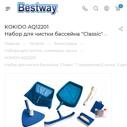
0
KOKIDO AQ12201
Набор для чистки бассейна "Classic" 7 предметов (2 сачка, 3 щетки, тестер, термометр) (K267CS)
—
—
—
Главная
Каталог
Аксессуары
—
Наборы для чистки, скиммеры, сачки
KOKIDO AQ12201
Набор для чистки бассейна "Classic" 7 предметов (2 сачка, 3 щет