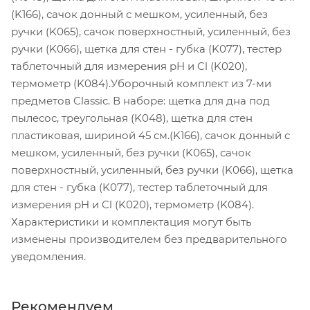
(K166), сачок донный с мешком, усиленный, без
ручки (K065), сачок поверхностный, усиленный, без
ручки (K066), щетка для стен - губка (K077), тестер
таблеточный для измерения pH и Cl (K020),
термометр (K084).Уборочный комплект из 7-ми
предметов Classic. В наборе: щетка для дна под
пылесос, треугольная (K048), щетка для стен
пластиковая, шириной 45 см.(K166), сачок донный с
мешком, усиленный, без ручки (K065), сачок
поверхностный, усиленный, без ручки (K066), щетка
для стен - губка (K077), тестер таблеточный для
измерения pH и Cl (K020), термометр (K084).
Характеристики и комплектация могут быть
изменены производителем без предварительного
уведомления.
Рекомендуем