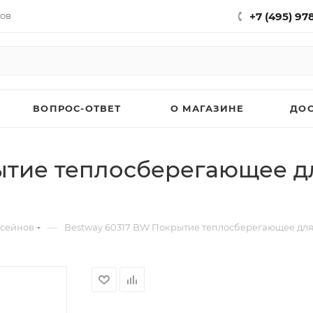
нов
+7 (495) 97
ВОПРОС-ОТВЕТ
О МАГАЗИНЕ
ДО
ытие теплосберегающее д
—
ссейнов
Bestway 60317 BW Покрытие теплосберегающее для