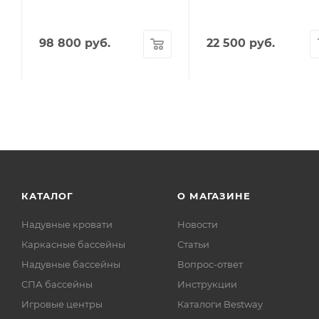
98 800
руб.
22 500
руб.
КАТАЛОГ
О МАГАЗИНЕ
Надувные кровати
Новости
Каркасные бассейны
Статьи
Надувные бассейны
Вопрос-ответ
СПА бассейны
Инструкции
Игровые центры
Каталоги Bestway