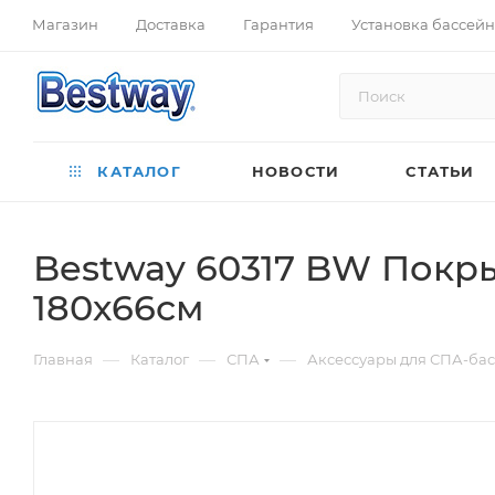
Магазин
Доставка
Гарантия
Установка бассей
КАТАЛОГ
НОВОСТИ
СТАТЬИ
Bestway 60317 BW Покр
180х66см
—
—
—
Главная
Каталог
СПА
Аксессуары для СПА-ба