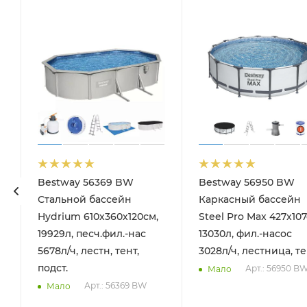
Bestway 56369 BW
Bestway 56950 BW
Стальной бассейн
Каркасный бассейн
Hydrium 610х360х120см,
Steel Pro Max 427х107
19929л, песч.фил.-нас
13030л, фил.-насос
5678л/ч, лестн, тент,
3028л/ч, лестница, т
подст.
Арт.: 56950 B
Мало
Арт.: 56369 BW
Мало