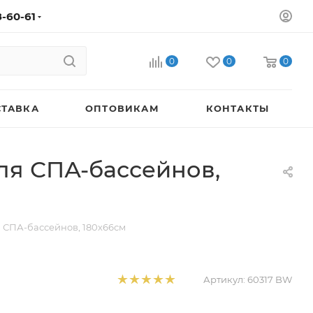
8-60-61
0
0
0
СТАВКА
ОПТОВИКАМ
КОНТАКТЫ
ля СПА-бассейнов,
 СПА-бассейнов, 180х66см
Артикул:
60317 BW