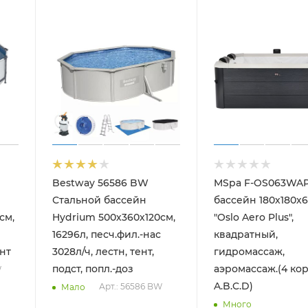
Bestway 56586 BW
MSpa F-OS063WAP
Стальной бассейн
бассейн 180х180х
см,
Hydrium 500х360х120см,
"Oslo Aero Plus",
16296л, песч.фил.-нас
квадратный,
ент
3028л/ч, лестн, тент,
гидромассаж,
подст, попл.-доз
аэромассаж.(4 ко
W
A.B.C.D)
Арт.: 56586 BW
Мало
Много