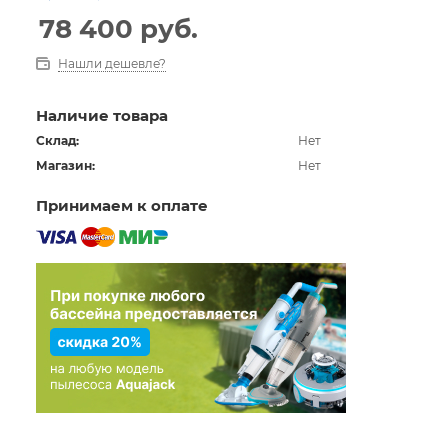
запуска программ. Модель 60023 BW можно
78 400
руб.
использовать как в помещении, так и на улице,
благодаря функции, предотвращающей замерзание
Нашли дешевле?
воды.
Наличие товара
Склад:
Нет
Магазин:
Нет
Принимаем к оплате