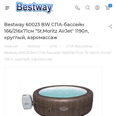
0
Bestway 60023 BW СПА-бассейн
166/216х71см "St.Moritz AirJet" 1190л,
круглый, аэромассаж
—
—
—
—
Главная
Каталог
СПА
СПА-бассейны
Bestway 60023 BW СПА-бассейн 166/216х71см "St.Moritz AirJet"
1190л, круглый, аэромассаж