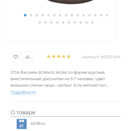
Артикул:
60023 BW
СПА-бассейн St.Moritz AirJet по форме круглый,
вместительный, рассчитан на 5-7 человек. Цвет
внешних стенок чаши – ротанг. Есть мягкий пол,
функция аэромассажа, фильтрация воды и
Подробности
водонагреватель.
Управление осуществляется с помощью кнопок на
панели, размещенной на электрическом насосе. На
О товаре
ЖК-дисплее наглядно отображаются рабочие
45.99 кг.
параметры.
С помощью таймера можно задавать удобное время