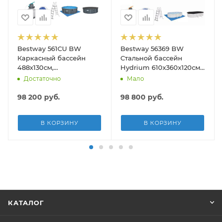
Bestway 561CU BW
Bestway 56369 BW
Каркасный бассейн
Стальной бассейн
488х130см,
Hydrium 610х360х120см,
композитный, 21490л,
19929л, песч.фил.-нас
Достаточно
Мало
песч.фил.-нас. 5678л\ч,
5678л/ч, лестн, тент,
лестн, тент, подст, дисп.
подст.
98 200
руб.
98 800
руб.
В КОРЗИНУ
В КОРЗИНУ
КАТАЛОГ