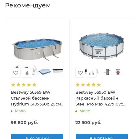
Рекомендуем
Bestway 56369 BW
Bestway 56950 BW
Стальной бассейн
Каркасный бассейн
Hydrium 610х360х120см,
Steel Pro Max 427х107см,
19929л, песч.фил.-нас
13030л, фил.-насос
Мало
Мало
5678л/ч, лестн, тент,
3028л/ч, лестница, тент
подст.
98 800
руб.
22 500
руб.
В КОРЗИНУ
В КОРЗИНУ