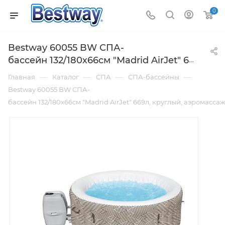
0
Bestway 60055 BW СПА-
бассейн 132/180х66см "Madrid AirJet" 669л, круглый, аэромассаж
—
—
—
—
Главная
Каталог
СПА
СПА-бассейны
Bestway 60055 BW СПА-
бассейн 132/180х66см "Madrid AirJet" 669л, круглый, аэромасса