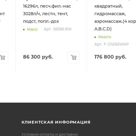
16296л, песч.фил.-нас
квадратный,
ент
3028л/ч, лестн, тент,
гидромассаж,
подст, попл.-доз
аэромассаж.(4 ко
W
A.B.C.D)
Арт.: 56586 BW
Мало
Много
Арт.: F-OS063WAP
86 300
руб.
176 800
руб.
КЛИЕНТСКАЯ ИНФОРМАЦИЯ
Условия оплаты и доставки