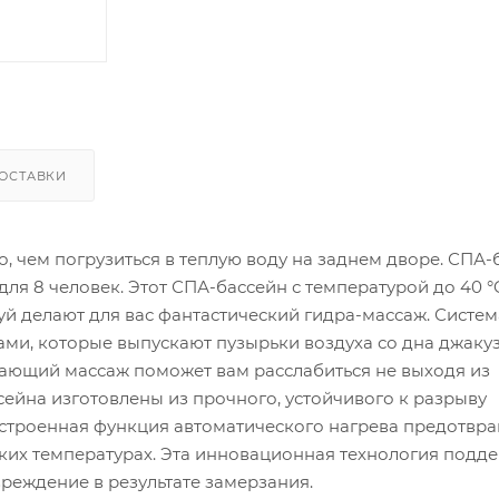
ОСТАВКИ
, чем погрузиться в теплую воду на заднем дворе. СПА-
для 8 человек. Этот СПА-бассейн с температурой до 40 °
уй делают для вас фантастический гидра-массаж. Систем
ами, которые выпускают пузырьки воздуха со дна джакуз
вающий массаж поможет вам расслабиться не выходя из
сейна изготовлены из прочного, устойчивого к разрыву
строенная функция автоматического нагрева предотвр
ких температурах. Эта инновационная технология подд
овреждение в результате замерзания.