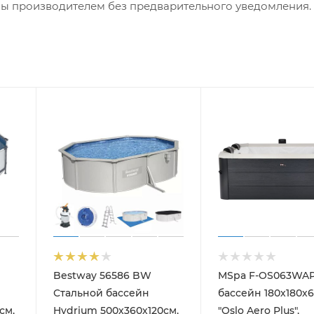
ны производителем без предварительного уведомления.
Bestway 56586 BW
MSpa F-OS063WAP
Стальной бассейн
бассейн 180х180х
см,
Hydrium 500х360х120см,
"Oslo Aero Plus",