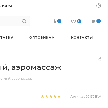
8-60-61
0
0
0
СТАВКА
ОПТОВИКАМ
КОНТАКТЫ
лый, аэромассаж
круглый, аэромассаж
Артикул:
60135 BW