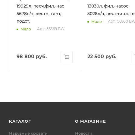
19929л, песч.фил.-нас
13030л, фил.-насос
5678л/ч, лестн, тент,
3028л/ч, лестница, т
подст.
Арт.: 56950 B
Мало
Арт.: 56369 BW
Мало
98 800
руб.
22 500
руб.
КАТАЛОГ
О МАГАЗИНЕ
Надувные кровати
Новости