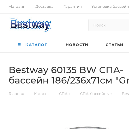
Магазин
Доставка
Гарантия
Установка бассей
КАТАЛОГ
НОВОСТИ
СТАТЬИ
Bestway 60135 BW СПА-
бассейн 186/236х71см "G
—
—
—
—
Главная
Каталог
СПА
СПА-бассейны
Bes