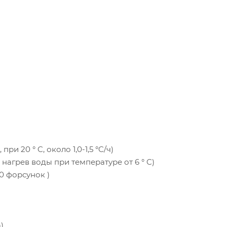
ри 20 ° C, около 1,0-1,5 °C/ч)
нагрев воды при температуре от 6 ° C)
0 форсунок )
)