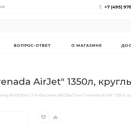
нов
+7 (495) 97
ВОПРОС-ОТВЕТ
О МАГАЗИНЕ
ДО
renada AirJet" 1350л, круг
tway 60135 BW СПА-бассейн 186/236х71см "Grenada AirJet" 1350л, 