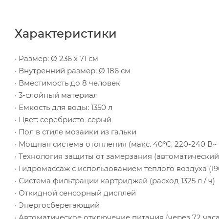
Характеристики
· Размер: Ø 236 х 71 см
· Внутренний размер: Ø 186 см
· Вместимость до 8 человек
· 3-слойный материал
· Емкость для воды: 1350 л
· Цвет: серебристо-серый
· Пол в стиле мозаики из гальки
· Мощная система отопления (макс. 40°C, 220-240 В~ , п
· Технология защиты от замерзания (автоматический 
· Гидромассаж с использованием теплого воздуха (19
· Система фильтрации картриджей (расход 1325 л / ч)
· Откидной сенсорный дисплей
· Энергосберегающий
· Автоматическое отключение питания (через 72 часа