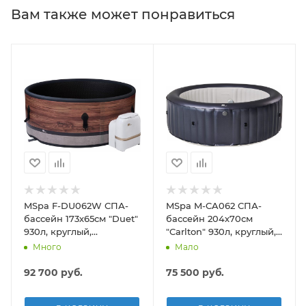
Вам также может понравиться
MSpa F-DU062W СПА-
MSpa M-CA062 СПА-
бассейн 173х65см "Duet"
бассейн 204х70см
930л, круглый,
"Carlton" 930л, круглый,
аэромассаж
гидромассаж,
Много
Мало
аэромассаж
92 700
руб.
75 500
руб.