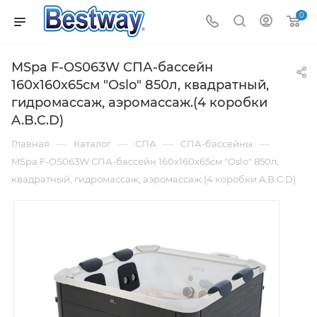
0
MSpa F-OS063W СПА-бассейн
160х160х65см "Oslo" 850л, квадратный,
гидромассаж, аэромассаж.(4 коробки
A.B.C.D)
—
—
—
—
Главная
Каталог
СПА
СПА-бассейны
MSpa F-OS063W СПА-бассейн 160х160х65см "Oslo" 850л,
квадратный, гидромассаж, аэромассаж.(4 коробки A.B.C.D)