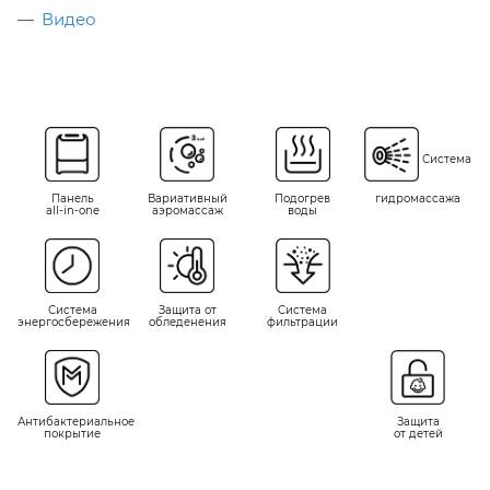
Видео
Система
Панель
Вариативный
Подогрев
гидромассажа
all-in-one
аэромассаж
воды
Система
Система
Защита от
фильтрации
энергосбережения
обледенения
Защита
Антибактериальное
от детей
покрытие