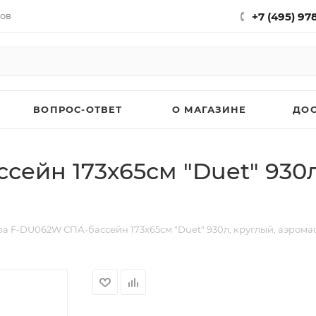
нов
+7 (495) 97
ВОПРОС-ОТВЕТ
О МАГАЗИНЕ
ДО
ейн 173х65см "Duet" 930л
a F-DU062W СПА-бассейн 173х65см "Duet" 930л, круглый, аэрома