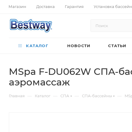
Магазин
Доставка
Гарантия
Установка бассей
КАТАЛОГ
НОВОСТИ
СТАТЬИ
MSpa F-DU062W СПА-басс
аэромассаж
—
—
—
—
Главная
Каталог
СПА
СПА-бассейны
MSp