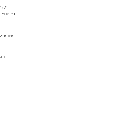
у до
 спа от
ючения
ть.