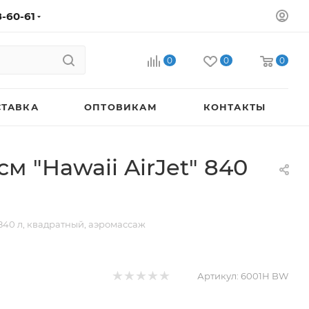
8-60-61
0
0
0
СТАВКА
ОПТОВИКАМ
КОНТАКТЫ
м "Hawaii AirJet" 840
 840 л, квадратный, аэромассаж
Артикул:
6001H BW