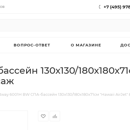
нов
+7 (495) 97
ВОПРОС-ОТВЕТ
О МАГАЗИНЕ
ДО
ссейн 130х130/180х180х71с
саж
tway 6001H BW СПА-бассейн 130х130/180х180х71см "Hawaii AirJet"