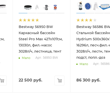
Bestway 56950 BW
Bestway 56586 B
Каркасный бассейн
Стальной бассейн
см,
Steel Pro Max 427х107см,
Hydrium 500х360х
13030л, фил.-насос
16296л, песч.фил.-
3028л/ч, лестница, тент
3028л/ч, лестн, тен
подст, попл.-доз
Арт.: 56950 BW
Мало
W
Арт.: 5658
Мало
22 500
руб.
86 300
руб.