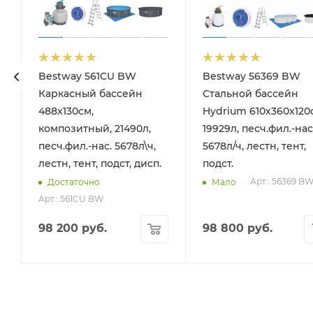
Bestway 561CU BW
Bestway 56369 BW
Каркасный бассейн
Стальной бассейн
488х130см,
Hydrium 610х360х120
композитный, 21490л,
19929л, песч.фил.-нас
песч.фил.-нас. 5678л\ч,
5678л/ч, лестн, тент,
лестн, тент, подст, дисп.
подст.
Арт.: 56369 B
Достаточно
Мало
Арт.: 561CU BW
98 200
руб.
98 800
руб.