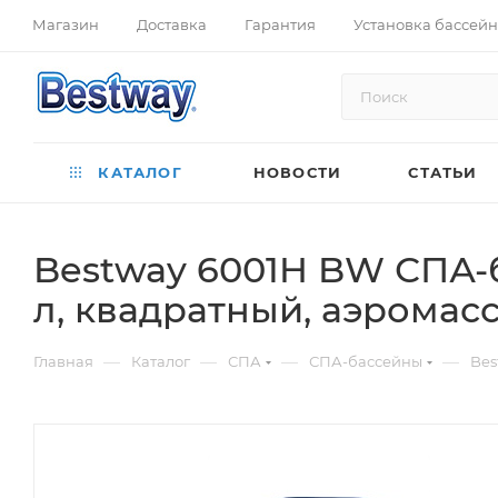
Магазин
Доставка
Гарантия
Установка бассей
КАТАЛОГ
НОВОСТИ
СТАТЬИ
Bestway 6001H BW СПА-ба
л, квадратный, аэромас
—
—
—
—
Главная
Каталог
СПА
СПА-бассейны
Bes