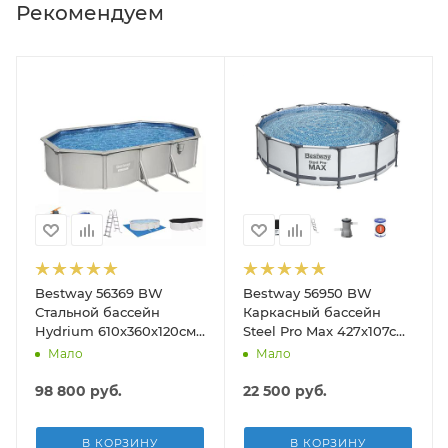
Рекомендуем
Bestway 56369 BW
Bestway 56950 BW
Стальной бассейн
Каркасный бассейн
Hydrium 610х360х120см,
Steel Pro Max 427х107см,
19929л, песч.фил.-нас
13030л, фил.-насос
Мало
Мало
5678л/ч, лестн, тент,
3028л/ч, лестница, тент
подст.
98 800
руб.
22 500
руб.
В КОРЗИНУ
В КОРЗИНУ