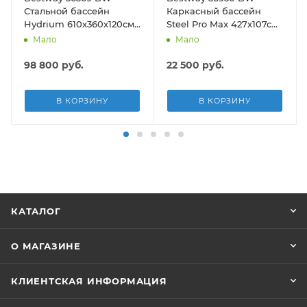
Стальной бассейн
Каркасный бассейн
Hydrium 610х360х120см,
Steel Pro Max 427х107см,
19929л, песч.фил.-нас
13030л, фил.-насос
Мало
Мало
5678л/ч, лестн, тент,
3028л/ч, лестница, тент
подст.
98 800
руб.
22 500
руб.
В КОРЗИНУ
В КОРЗИНУ
КАТАЛОГ
О МАГАЗИНЕ
КЛИЕНТСКАЯ ИНФОРМАЦИЯ