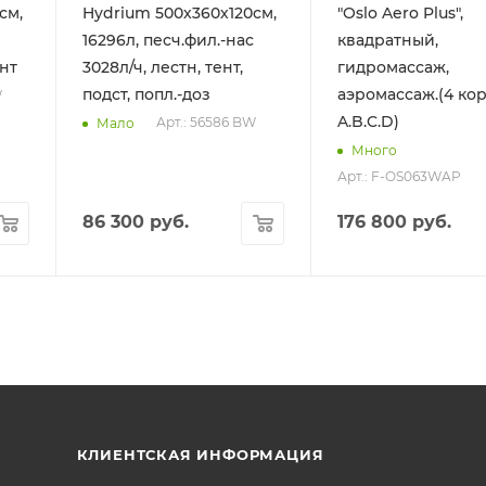
см,
Hydrium 500х360х120см,
"Oslo Aero Plus",
16296л, песч.фил.-нас
квадратный,
ент
3028л/ч, лестн, тент,
гидромассаж,
подст, попл.-доз
аэромассаж.(4 ко
W
A.B.C.D)
Арт.: 56586 BW
Мало
Много
Арт.: F-OS063WAP
86 300
руб.
176 800
руб.
КЛИЕНТСКАЯ ИНФОРМАЦИЯ