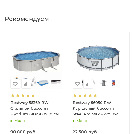
Рекомендуем
Bestway 56369 BW
Bestway 56950 BW
Стальной бассейн
Каркасный бассейн
Hydrium 610х360х120см,
Steel Pro Max 427х107см,
19929л, песч.фил.-нас
13030л, фил.-насос
Мало
Мало
5678л/ч, лестн, тент,
3028л/ч, лестница, тент
подст.
98 800
руб.
22 500
руб.