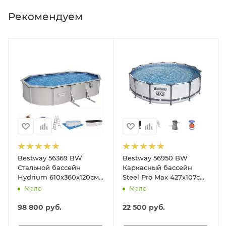
Рекомендуем
Bestway 56369 BW
Bestway 56950 BW
Стальной бассейн
Каркасный бассейн
Hydrium 610х360х120см,
Steel Pro Max 427х107см,
19929л, песч.фил.-нас
13030л, фил.-насос
Мало
Мало
5678л/ч, лестн, тент,
3028л/ч, лестница, тент
подст.
98 800
руб.
22 500
руб.