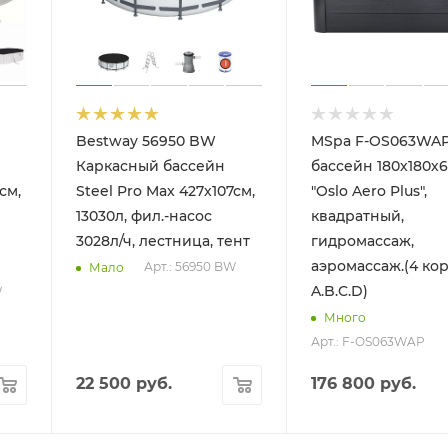
Bestway 56950 BW
MSpa F-OS063WAP
Каркасный бассейн
бассейн 180х180х
см,
Steel Pro Max 427х107см,
"Oslo Aero Plus",
13030л, фил.-насос
квадратный,
3028л/ч, лестница, тент
гидромассаж,
аэромассаж.(4 ко
Арт.: 56950 BW
Мало
A.B.C.D)
W
Много
Арт.: F-OS063WAP
22 500
руб.
176 800
руб.