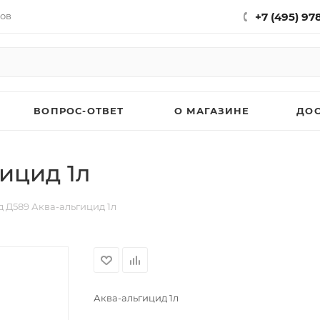
нов
+7 (495) 97
ВОПРОС-ОТВЕТ
О МАГАЗИНЕ
ДО
ицид 1л
 Д589 Аква-альгицид 1л
Аква-альгицид 1л