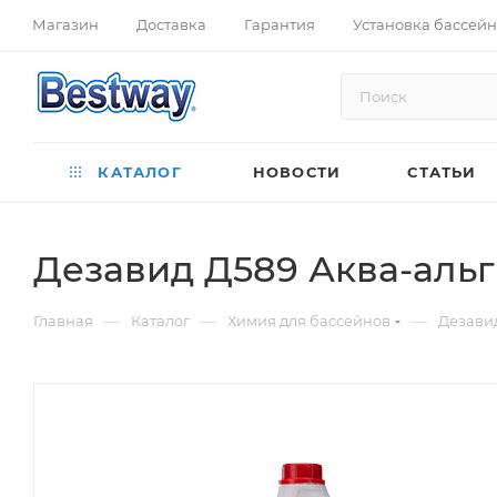
Магазин
Доставка
Гарантия
Установка бассей
КАТАЛОГ
НОВОСТИ
СТАТЬИ
Дезавид Д589 Аква-альг
—
—
—
Главная
Каталог
Химия для бассейнов
Дезавид