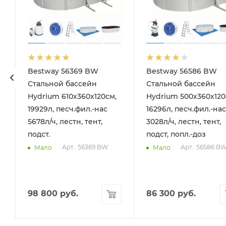
Bestway 56369 BW
Bestway 56586 BW
Стальной бассейн
Стальной бассейн
Hydrium 610х360х120см,
Hydrium 500х360х120
19929л, песч.фил.-нас
16296л, песч.фил.-нас
5678л/ч, лестн, тент,
3028л/ч, лестн, тент,
подст.
подст, попл.-доз
Арт.: 56369 BW
Арт.: 56586 B
Мало
Мало
98 800
руб.
86 300
руб.