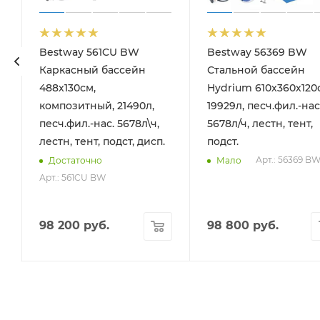
Bestway 561CU BW
Bestway 56369 BW
Каркасный бассейн
Стальной бассейн
488х130см,
Hydrium 610х360х120
композитный, 21490л,
19929л, песч.фил.-нас
песч.фил.-нас. 5678л\ч,
5678л/ч, лестн, тент,
лестн, тент, подст, дисп.
подст.
Арт.: 56369 B
Достаточно
Мало
Арт.: 561CU BW
98 200
руб.
98 800
руб.