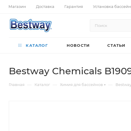
Магазин
Доставка
Гарантия
Установка бассей
КАТАЛОГ
НОВОСТИ
СТАТЬИ
Bestwаy Chemicals B1909
—
—
—
Главная
Каталог
Химия для бассейнов
Bestwаy