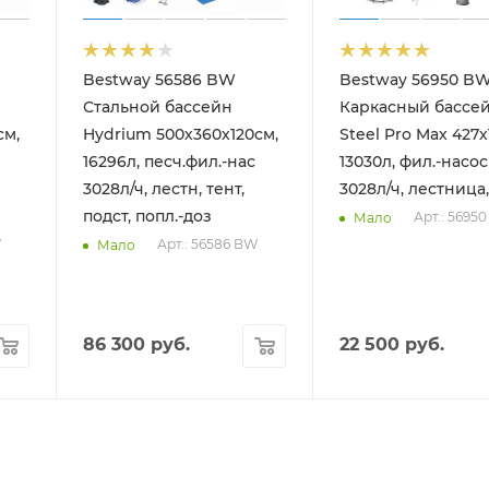
Bestway 56586 BW
Bestway 56950 B
Стальной бассейн
Каркасный бассе
см,
Hydrium 500х360х120см,
Steel Pro Max 427х
16296л, песч.фил.-нас
13030л, фил.-насос
3028л/ч, лестн, тент,
3028л/ч, лестница,
подст, попл.-доз
Арт.: 5695
Мало
W
Арт.: 56586 BW
Мало
86 300
руб.
22 500
руб.