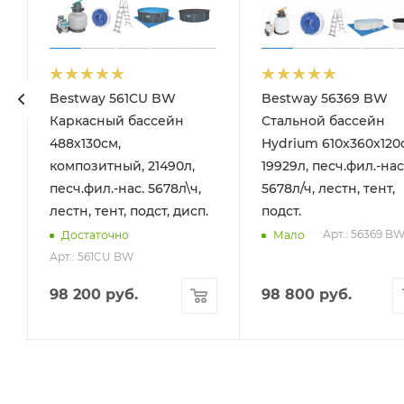
Bestway 561CU BW
Bestway 56369 BW
Каркасный бассейн
Стальной бассейн
488х130см,
Hydrium 610х360х120
композитный, 21490л,
19929л, песч.фил.-нас
песч.фил.-нас. 5678л\ч,
5678л/ч, лестн, тент,
лестн, тент, подст, дисп.
подст.
Арт.: 56369 B
Достаточно
Мало
Арт.: 561CU BW
98 200
руб.
98 800
руб.