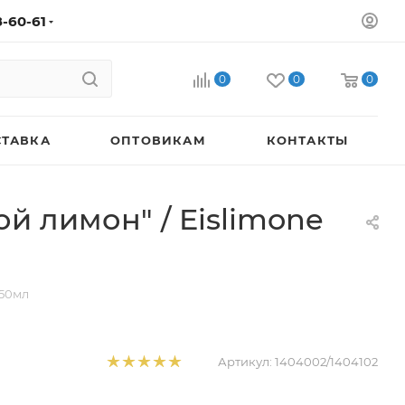
8-60-61
0
0
0
СТАВКА
ОПТОВИКАМ
КОНТАКТЫ
й лимон" / Eislimone
250мл
Артикул:
1404002/1404102