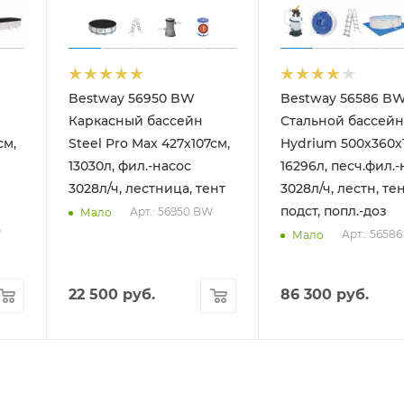
Bestway 56950 BW
Bestway 56586 B
Каркасный бассейн
Стальной бассейн
см,
Steel Pro Max 427х107см,
Hydrium 500х360х
13030л, фил.-насос
16296л, песч.фил.-
3028л/ч, лестница, тент
3028л/ч, лестн, тен
подст, попл.-доз
Арт.: 56950 BW
Мало
W
Арт.: 5658
Мало
22 500
руб.
86 300
руб.