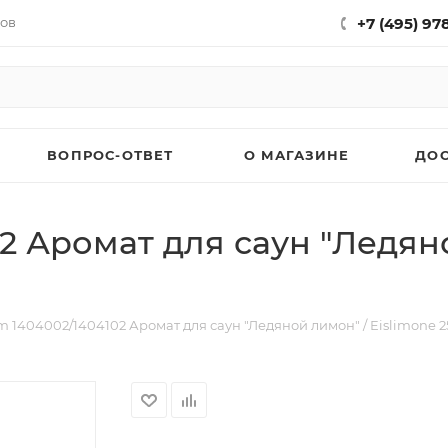
нов
+7 (495) 97
ВОПРОС-ОТВЕТ
О МАГАЗИНЕ
ДО
2 Аромат для саун "Ледяно
m 1404002/1404102 Аромат для саун "Ледяной лимон" / Eislimone 