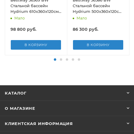
190см)
Стальной бассейн
Стальной бассейн
Hydrium 610х360х120см,
Hydrium 500х360х120см,
19929л, песч.фил.-нас
16296л, песч.фил.-нас
Мало
Мало
5678л/ч, лестн, тент,
3028л/ч, лестн, тент,
подст.
подст, попл.-доз
98 800
руб.
86 300
руб.
В КОРЗИНУ
В КОРЗИНУ
КАТАЛОГ
О МАГАЗИНЕ
КЛИЕНТСКАЯ ИНФОРМАЦИЯ