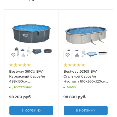
Bestway 561CU BW
Bestway 56369 BW
тка для дна, шланг 6м, ручка 190см)
Каркасный бассейн
Стальной бассейн
488х130см,
Hydrium 610х360х120см,
композитный, 21490л,
19929л, песч.фил.-нас
Достаточно
Мало
песч.фил.-нас. 5678л\ч,
5678л/ч, лестн, тент,
лестн, тент, подст, дисп.
подст.
98 200
руб.
98 800
руб.
В КОРЗИНУ
В КОРЗИНУ