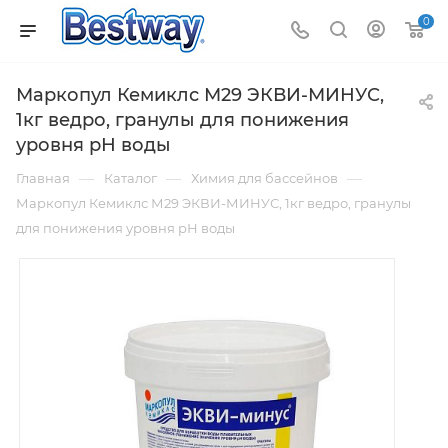
0
Маркопул Кемиклс М29 ЭКВИ-МИНУС,
1кг ведро, гранулы для понижения
уровня рН воды
—
—
—
Главная
Каталог
Химия для бассейнов
Маркопул Кемиклс М29 ЭКВИ-МИНУС, 1кг ведро, гранулы
для понижения уровня рН воды