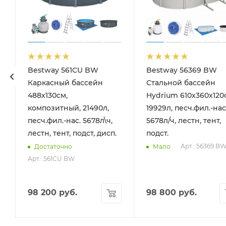
Bestway 561CU BW
Bestway 56369 BW
Каркасный бассейн
Стальной бассейн
488х130см,
Hydrium 610х360х120
композитный, 21490л,
19929л, песч.фил.-нас
песч.фил.-нас. 5678л\ч,
5678л/ч, лестн, тент,
лестн, тент, подст, дисп.
подст.
Арт.: 56369 B
Достаточно
Мало
Арт.: 561CU BW
98 200
руб.
98 800
руб.