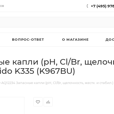
нов
+7 (495) 97
ВОПРОС-ОТВЕТ
О МАГАЗИНЕ
ДО
 капли (pH, Cl/Br, щелочн
ido K335 (K967BU)
AQ12234 Запасные капли (pH, Cl/Br, щелочность, жестк. и стабил.)