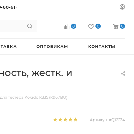
8-60-61
0
0
0
СТАВКА
ОПТОВИКАМ
КОНТАКТЫ
ость, жестк. и
 для тестера Kokido K335 (K967BU)
Артикул:
AQ12234