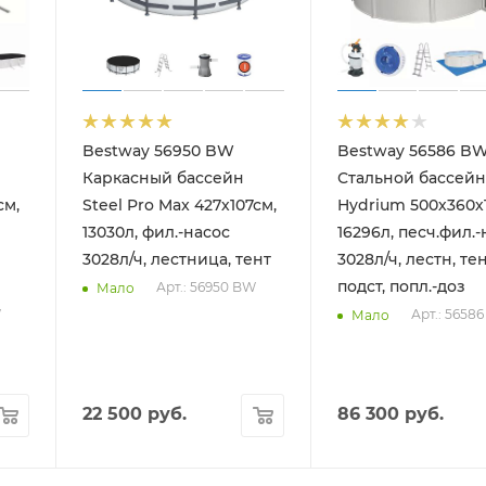
Bestway 56950 BW
Bestway 56586 B
Каркасный бассейн
Стальной бассейн
см,
Steel Pro Max 427х107см,
Hydrium 500х360х
13030л, фил.-насос
16296л, песч.фил.-
3028л/ч, лестница, тент
3028л/ч, лестн, тен
подст, попл.-доз
Арт.: 56950 BW
Мало
W
Арт.: 5658
Мало
22 500
руб.
86 300
руб.