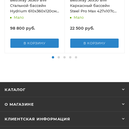
Стальной бассейн
Каркасный бассейн
Hydrium 610х360х120см,
Steel Pro Max 427х107см,
19929л, песч.фил.-нас
13030л, фил.-насос
Мало
Мало
5678л/ч, лестн, тент,
3028л/ч, лестница, тент
подст.
98 800
руб.
22 500
руб.
В КОРЗИНУ
В КОРЗИНУ
КАТАЛОГ
О МАГАЗИНЕ
КЛИЕНТСКАЯ ИНФОРМАЦИЯ