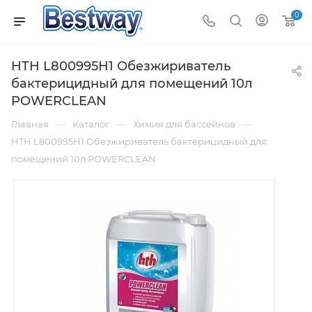
0
HTH L800995H1 Обезжириватель
бактерицидный для помещений 10л
POWERCLEAN
—
—
—
Главная
Каталог
Химия для бассейнов
HTH L800995H1 Обезжириватель бактерицидный для
помещений 10л POWERCLEAN