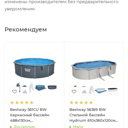
изменены производителем без предварительного
уведомления.
Рекомендуем
Bestway 561CU BW
Bestway 56369 BW
Каркасный бассейн
Стальной бассейн
488х130см,
Hydrium 610х360х120см,
композитный, 21490л,
19929л, песч.фил.-нас
Достаточно
Мало