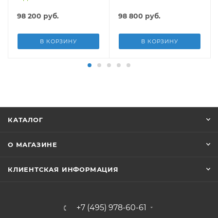
песч.фил.-нас. 5678л\ч,
5678л/ч, лестн, тент,
лестн, тент, подст, дисп.
подст.
98 200
руб.
98 800
руб.
В КОРЗИНУ
В КОРЗИНУ
КАТАЛОГ
О МАГАЗИНЕ
КЛИЕНТСКАЯ ИНФОРМАЦИЯ
+7 (495) 978-60-61