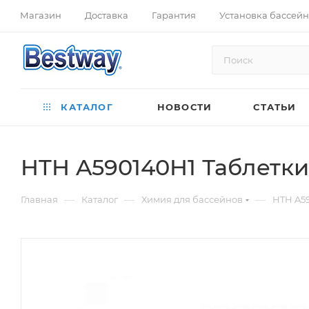
Магазин
Доставка
Гарантия
Установка бассей
КАТАЛОГ
НОВОСТИ
СТАТЬИ
HTH A590140H1 Таблетки 
—
—
—
Главная
Каталог
Химия для бассейнов
HTH A59