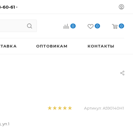
8-60-61
0
0
0
СТАВКА
ОПТОВИКАМ
КОНТАКТЫ
Артикул:
A590140H1
 уп.1