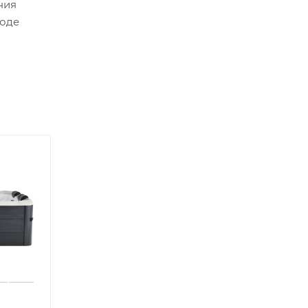
ния
воде