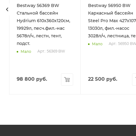
Bestway 56369 BW
Bestway 56950 BW
Стальной бассейн
Каркасный бассейн
Hydrium 610х360х120см,
Steel Pro Max 427х107
19929л, песч.фил.-нас
13030л, фил.-насос
5678л/ч, лестн, тент,
3028л/ч, лестница, т
подст.
Арт.: 56950 B
Мало
Арт.: 56369 BW
Мало
98 800
руб.
22 500
руб.