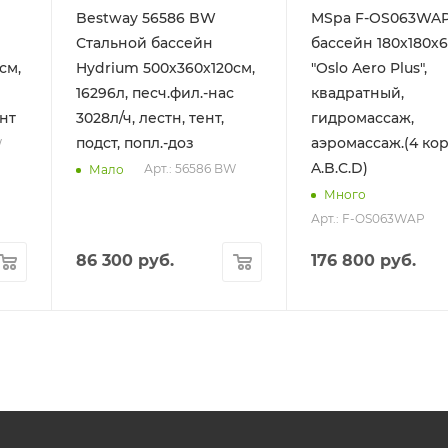
Bestway 56586 BW
MSpa F-OS063WAP
Стальной бассейн
бассейн 180х180х
см,
Hydrium 500х360х120см,
"Oslo Aero Plus",
16296л, песч.фил.-нас
квадратный,
ент
3028л/ч, лестн, тент,
гидромассаж,
подст, попл.-доз
аэромассаж.(4 ко
W
A.B.C.D)
Арт.: 56586 BW
Мало
Много
Арт.: F-OS063WAP
86 300
руб.
176 800
руб.